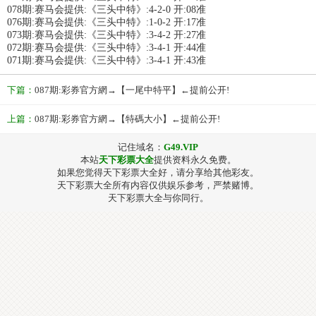
078期:赛马会提供:《三头中特》:4-2-0 开:08准
076期:赛马会提供:《三头中特》:1-0-2 开:17准
073期:赛马会提供:《三头中特》:3-4-2 开:27准
072期:赛马会提供:《三头中特》:3-4-1 开:44准
071期:赛马会提供:《三头中特》:3-4-1 开:43准
下篇：
087期:彩券官方網→【一尾中特平】←提前公开!
上篇：
087期:彩券官方網→【特碼大小】←提前公开!
记住域名：
G49.VIP
本站
天下彩票大全
提供资料永久免费。
如果您觉得天下彩票大全好，请分享给其他彩友。
天下彩票大全所有内容仅供娱乐参考，严禁赌博。
天下彩票大全与你同行。