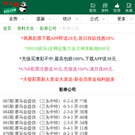
图库
资料
投票
收藏
走势
遗漏
统计
公式
更多
>
>
>
首页
资料大全
彩券公司
彩券公司
*凤凰彩票下载APP即送28元,首日存款优惠38%
*[8818娱乐]全网征集六合大神发帖领888元
*充值买澳彩不中,最高包赔100%,下载APP送38元
*6768彩票注册送30元,充值送100%,满月送88元。
*大發彩票新人奖金大派送-新会员奖金福利超多
彩券公司
087期:赛马会提供:《三头中特》:0-2-4 开:??准
085期:赛马会提供:《三头中特》:0-3-1 开:03准
084期:赛马会提供:《三头中特》:2-3-0 开:38准
082期:赛马会提供:《三头中特》:0-4-2 开:48准
081期:赛马会提供:《三头中特》:2-3-0 开:34准
080期:赛马会提供:《三头中特》:0-4-1 开:11准
079期:赛马会提供:《三头中特》:0-2-3 开:23准