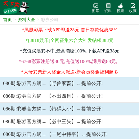
图库
资料
投票
收藏
>
>
首页
资料大全
彩券公司
*凤凰彩票下载APP即送28元,首日存款优惠38%
*[8818娱乐]全网征集六合大神发帖领888元
*充值买澳彩不中,最高包赔100%,下载APP送38元
*6768彩票注册送30元,充值送100%,满月送88元。
*大發彩票新人奖金大派送-新会员奖金福利超多
086期:彩券官方網→【野兽家畜】←提前公开!
086期:彩券官方網→【不出四肖】←提前公开!
086期:彩券官方網→【特碼大小】←提前公开!
086期:彩券官方網→【必中三头】←提前公开!
086期:彩券官方網→【一尾中特平】←提前公开!